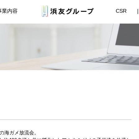
事業内容
CSR
|
での海ガメ放流会。