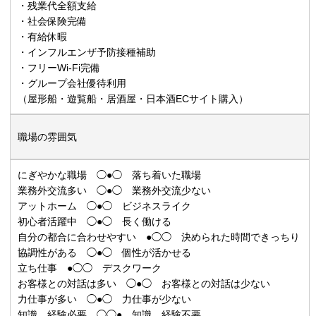
・残業代全額支給
・社会保険完備
・有給休暇
・インフルエンザ予防接種補助
・フリーWi-Fi完備
・グループ会社優待利用
（屋形船・遊覧船・居酒屋・日本酒ECサイト購入）
職場の雰囲気
にぎやかな職場 ◯●◯ 落ち着いた職場
業務外交流多い ◯●◯ 業務外交流少ない
アットホーム ◯●◯ ビジネスライク
初心者活躍中 ◯●◯ 長く働ける
自分の都合に合わせやすい ●◯◯ 決められた時間できっちり
協調性がある ◯●◯ 個性が活かせる
立ち仕事 ●◯◯ デスクワーク
お客様との対話は多い ◯●◯ お客様との対話は少ない
力仕事が多い ◯●◯ 力仕事が少ない
知識、経験必要 ◯◯● 知識、経験不要